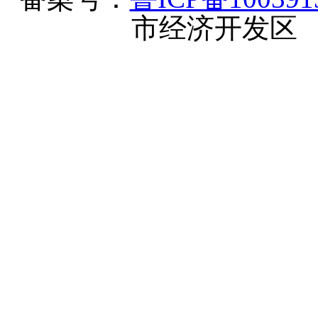
市经济开发区 