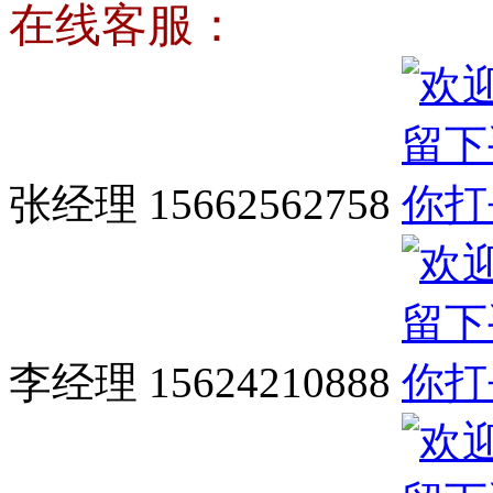
在线客服：
张经理 15662562758
李经理 15624210888