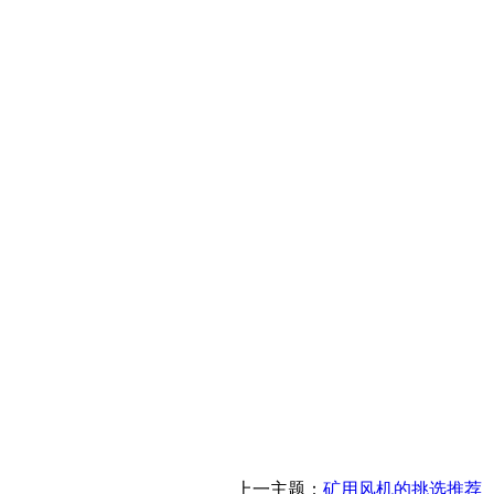
上一主题：
矿用风机的挑选推荐