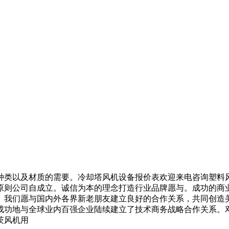
类以及材质的需要。冷却塔风机设备报价表欢迎来电咨询塑料风
原则公司自成立。诚信为本的理念打造行业品牌愿与。成功的商
。我们愿与国内外各界新老朋友建立良好的合作关系，共同创造
功地与全球业内百强企业陆续建立了技术商务战略合作关系。邓州市
茨风机用