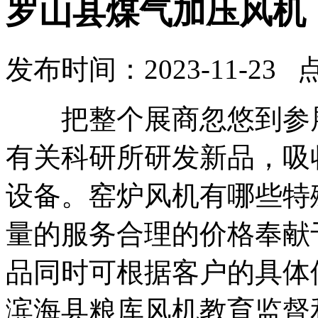
罗山县煤气加压风机
发布时间：2023-11-23 
把整个展商忽悠到参展
有关科研所研发新品，吸
设备。窑炉风机有哪些特
量的服务合理的价格奉献
品同时可根据客户的具体
滨海县粮库风机教育监督