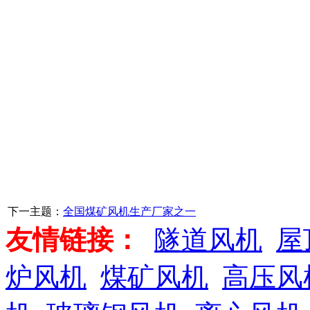
下一主题：
全国煤矿风机生产厂家之一
友情链接：
隧道风机
屋
炉风机
煤矿风机
高压风