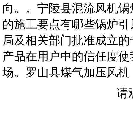
向。。宁陵县混流风机锅
的施工要点有哪些锅炉引
局及相关部门批准成立的
产品在用户中的信任度使
场。罗山县煤气加压风机
请