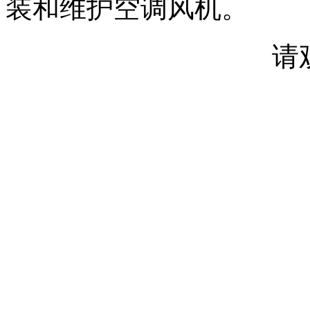
装和维护空调风机。
请