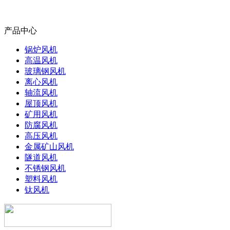
产品中心
锅炉风机
高温风机
玻璃钢风机
离心风机
轴流风机
屋顶风机
矿用风机
防腐风机
高压风机
金属矿山风机
隧道风机
不锈钢风机
塑料风机
钛风机